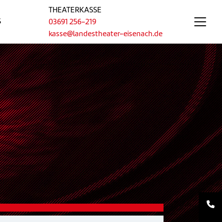
THEATERKASSE
S
03691 256-219
kasse@landestheater-eisenach.de