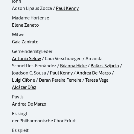
John
Adson Lipaus Zocca /
Paul Kenny
Madame Hortense
Elena Zanato
Witwe
Gaia Zanirato
Gemeindemitglieder
Antonia Selow
/ Cara Verschraegen / Amanda
Schnettler-Fernández /
Brianna Hicke
/
Balázs Szijarto
/
Joadson C. Sousa /
Paul Kenny
/
Andrea De Marzo
/
Luigi Cifone
/
Daran Pereira Ferreira
/
Teresa Vega
Alcázar Díaz
Pavlis
Andrea De Marzo
Es singt
der Philharmonische Chor Erfurt
Es spielt