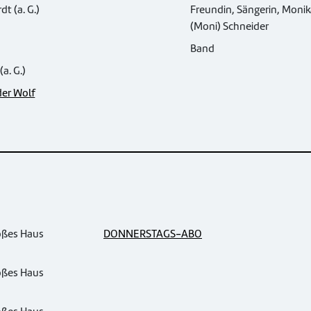
t (a. G.)
Freundin, Sängerin, Moni
(Moni) Schneider
Band
a. G.)
er Wolf
oßes Haus
DONNERSTAGS-ABO
oßes Haus