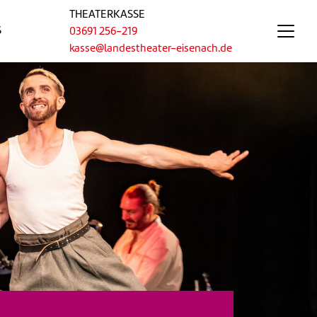
THEATERKASSE
S
03691 256-219
kasse@landestheater-eisenach.de