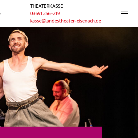
THEATERKASSE
S
03691 256-219
kasse@landestheater-eisenach.de