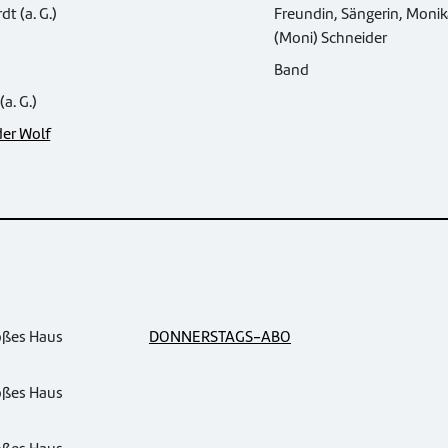
t (a. G.)
Freundin, Sängerin, Moni
(Moni) Schneider
Band
a. G.)
er Wolf
oßes Haus
DONNERSTAGS-ABO
oßes Haus