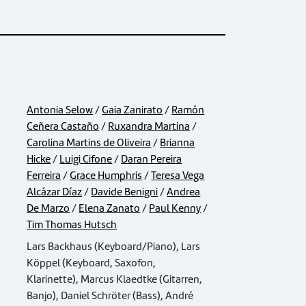
Antonia Selow
/
Gaia Zanirato
/
Ramón
Ceñera Castaño
/
Ruxandra Martina
/
Carolina Martins de Oliveira
/
Brianna
Hicke
/
Luigi Cifone
/
Daran Pereira
Ferreira
/
Grace Humphris
/
Teresa Vega
Alcázar Díaz
/
Davide Benigni
/
Andrea
De Marzo
/
Elena Zanato
/
Paul Kenny
/
Tim Thomas Hutsch
Lars Backhaus (Keyboard/Piano), Lars
Köppel (Keyboard, Saxofon,
Klarinette), Marcus Klaedtke (Gitarren,
Banjo), Daniel Schröter (Bass), André