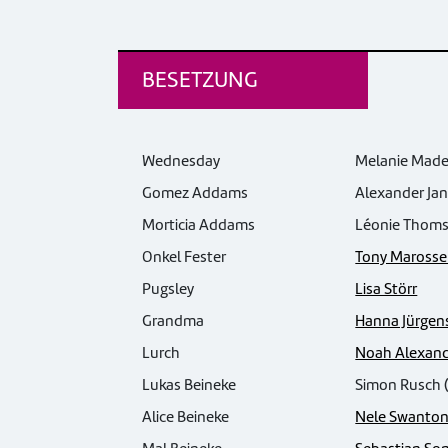
BESETZUNG
Wednesday
Melanie Mader
Gomez Addams
Alexander Jana
Morticia Addams
Léonie Thoms S
Onkel Fester
Tony Marosse
Pugsley
Lisa Störr
Grandma
Hanna Jürgen
Lurch
Noah Alexand
Lukas Beineke
Simon Rusch (
Alice Beineke
Nele Swanto