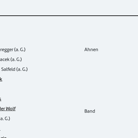
egger (a. G.)
Ahnen
cek (a. G.)
alfeld (a. G.)
k
s
er Wolf
Band
a. G.)
n