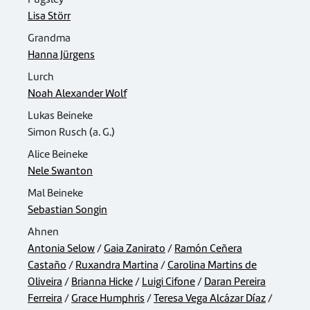
Lisa Störr
Grandma
Hanna Jürgens
Lurch
Noah Alexander Wolf
Lukas Beineke
Simon Rusch (a. G.)
Alice Beineke
Nele Swanton
Mal Beineke
Sebastian Songin
Ahnen
Antonia Selow
/
Gaia Zanirato
/
Ramón Ceñera
Castaño
/
Ruxandra Martina
/
Carolina Martins de
Oliveira
/
Brianna Hicke
/
Luigi Cifone
/
Daran Pereira
Ferreira
/
Grace Humphris
/
Teresa Vega Alcázar Díaz
/