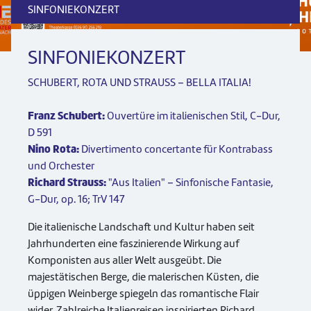
SINFONIEKONZERT
SINFONIEKONZERT
SCHUBERT, ROTA UND STRAUSS – BELLA ITALIA!
Franz Schubert:
Ouvertüre im italienischen Stil, C-Dur,
D 591
Nino Rota:
Divertimento concertante für Kontrabass
und Orchester
Richard Strauss:
"Aus Italien" – Sinfonische Fantasie,
G-Dur, op. 16; TrV 147
Die italienische Landschaft und Kultur haben seit
Jahrhunderten eine faszinierende Wirkung auf
Komponisten aus aller Welt ausgeübt. Die
majestätischen Berge, die malerischen Küsten, die
üppigen Weinberge spiegeln das romantische Flair
wider. Zahlreiche Italienreisen inspirierten Richard