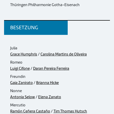
Thüringen Philharmonie Gotha-Eisenach
BESETZUNG
Julia
Grace Humphris
/
Carolina Martins de Oliveira
Romeo
Luigi Cifone
/
Daran Pereira Ferreira
Freundin
Gaia Zanirato
/
Brianna Hicke
Nonne
Antonia Selow
/
Elena Zanato
Mercutio
Ramón Ceñera Castaño
/
Tim Thomas Hutsch