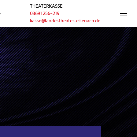
THEATERKASSE
S
03691 256-219
kasse@landestheater-eisenach.de