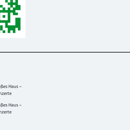
oßes Haus –
nzerte
oßes Haus –
nzerte