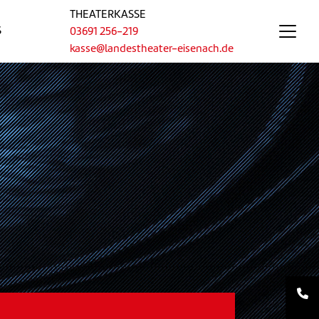
THEATERKASSE
S
03691 256-219
kasse@landestheater-eisenach.de