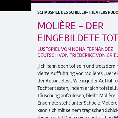
SCHAUSPIEL DES SCHILLER-THEATERS RUD
MOLIÈRE - DER
EINGEBILDETE TO
LUSTSPIEL VON NONA FERNÁNDEZ
DEUTSCH VON FRIEDERIKE VON CRI
„Ich kann doch tot sein und trotzdem hi
vierte Aufführung von Molières „Der ein
der Autor selbst. Wie in jeder Aufführ
Tochter testen, indem er sich totstell
Täuschung aufzulösen, bleibt Molière 
Ensemble steht unter Schock: Molière, 
kann sich mit seinem tragischen Schicks
für verrückt! Doch seine spöttischen W