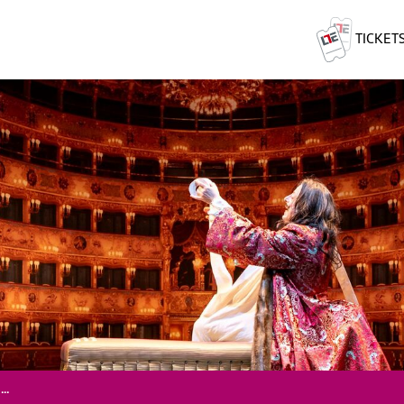
TICKET
..