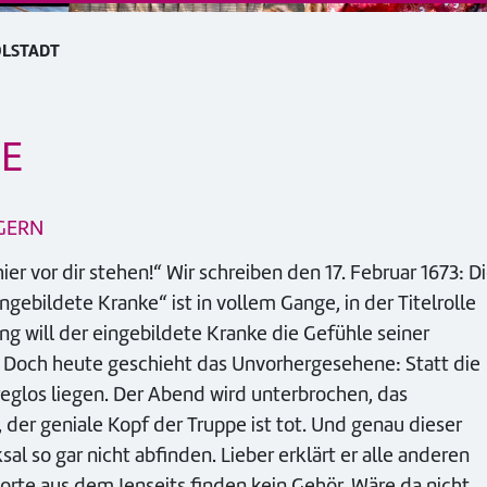
OLSTADT
TE
EGERN
er vor dir stehen!“ Wir schreiben den 17. Februar 1673: D
gebildete Kranke“ ist in vollem Gange, in der Titelrolle
ung will der eingebildete Kranke die Gefühle seiner
t. Doch heute geschieht das Unvorhergesehene: Statt die
reglos liegen. Der Abend wird unterbrochen, das
der geniale Kopf der Truppe ist tot. Und genau dieser
al so gar nicht abfinden. Lieber erklärt er alle anderen
orte aus dem Jenseits finden kein Gehör. Wäre da nicht