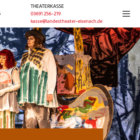
THEATERKASSE
S
03691 256-219
kasse@landestheater-eisenach.de