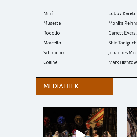
Mimì
Musetta
Rodolfo
Marcello
Schaunard
Colline
Mark Hightow
MEDIATHEK