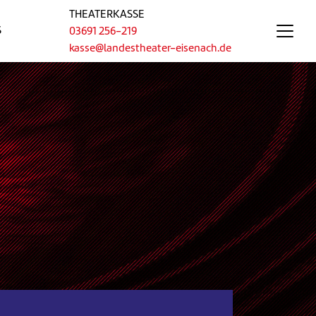
THEATERKASSE
S
03691 256-219
kasse@landestheater-eisenach.de