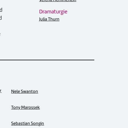
nd
Dramaturgie
d
Julia Thurn
e
.
Nele Swanton
Tony Marossek
Sebastian Songin