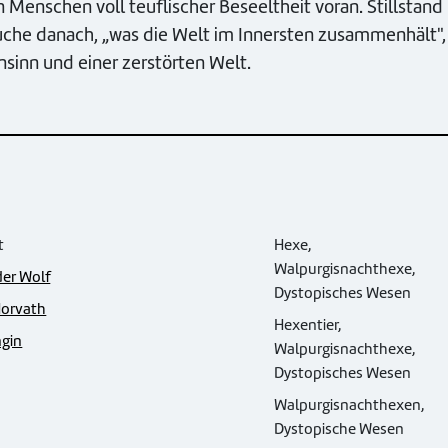
 Menschen voll teuflischer Beseeltheit voran. Stillstand
uche danach, „was die Welt im Innersten zusammenhält",
sinn und einer zerstörten Welt.
ft
Hexe,
Walpurgisnachthexe,
er Wolf
Dystopisches Wesen
Horvath
Hexentier,
ngin
Walpurgisnachthexe,
Dystopisches Wesen
Walpurgisnachthexen,
Dystopische Wesen