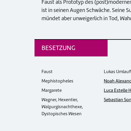
Faust als Prototyp des (post)modernen
ist in seinen Augen Schwäche. Seine S
mündet aber unweigerlich in Tod, Wahn
BESETZUNG
Faust
Lukas Umlau
Mephistopheles
Noah Alexand
Margarete
Luca Estelle 
Wagner, Hexentier,
Sebastian So
Walpurgisnachthexe,
Dystopisches Wesen