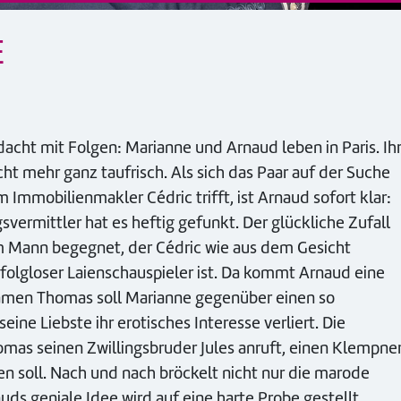
E
rdacht mit Folgen: Marianne und Arnaud leben in Paris. Ih
ht mehr ganz taufrisch. Als sich das Paar auf der Suche
 Immobilienmakler Cédric trifft, ist Arnaud sofort klar:
rmittler hat es heftig gefunkt. Der glückliche Zufall
em Mann begegnet, der Cédric wie aus dem Gesicht
folgloser Laienschauspieler ist. Da kommt Arnaud eine
amen Thomas soll Marianne gegenüber einen so
ine Liebste ihr erotisches Interesse verliert. Die
homas seinen Zwillingsbruder Jules anruft, einen Klempner
en soll. Nach und nach bröckelt nicht nur die marode
s geniale Idee wird auf eine harte Probe gestellt.