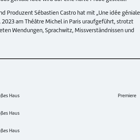
und Produzent Sébastien Castro hat mit „Une idée géniale
023 am Théâtre Michel in Paris uraufgeführt, strotzt
rteten Wendungen, Sprachwitz, Missverständnissen und
oßes Haus
Premiere
oßes Haus
oßes Haus