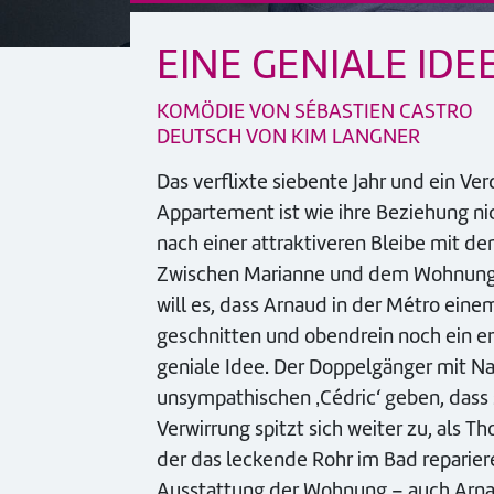
EINE GENIALE IDE
KOMÖDIE VON SÉBASTIEN CASTRO
DEUTSCH VON KIM LANGNER
Das verflixte siebente Jahr und ein Ve
Appartement ist wie ihre Beziehung nic
nach einer attraktiveren Bleibe mit dem
Zwischen Marianne und dem Wohnungsve
will es, dass Arnaud in der Métro ein
geschnitten und obendrein noch ein er
geniale Idee. Der Doppelgänger mit N
unsympathischen ‚Cédric‘ geben, dass se
Verwirrung spitzt sich weiter zu, als T
der das leckende Rohr im Bad reparier
Ausstattung der Wohnung – auch Arnaud