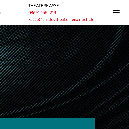
THEATERKASSE
S
03691 256-219
kasse@landestheater-eisenach.de