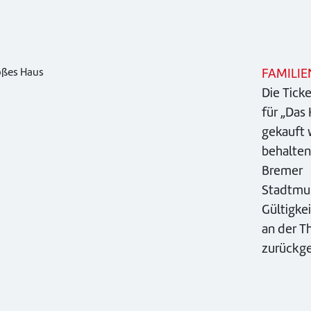
FAMILIE
oßes Haus
Die Ticke
für „Das
gekauft 
behalten 
Bremer
Stadtmus
Gültigke
an der T
zurückg