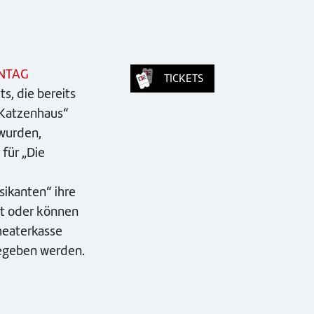
NTAG
TICKETS
ts, die bereits
 Katzenhaus“
wurden,
für „Die
ikanten“ ihre
it oder können
heaterkasse
egeben werden.