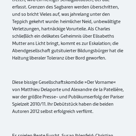
erfasst. Grenzen des Sagbaren werden überschritten,
und so bricht Vieles auf, was jahrelang unter den
Teppich gekehrt wurde: heimlicher Neid, unbewältigte
Verletzungen, hartnäckige Vorurteile. Als Charles
schließlich ein delikates Geheimnis über Elisabeths
Mutter ans Licht bringt, kommt es zur Eskalation; die
Abendgesellschaft gutsituierter Bildungsbürger hat die
Haltung liberaler Toleranz über Bord geworfen.
Diese bissige Gesellschaftskomödie »Der Vorname«
von Matthieu Delaporte und Alexandre de la Patellière,
war der größte Presse- und Publikumserfolg der Pariser
Spielzeit 2010/11. Ihr Debütstück haben die beiden
Autoren 2012 selbst erfolgreich verfilmt.
Es spielen Beate Furcht, Susan Ihlenfeld; Christian