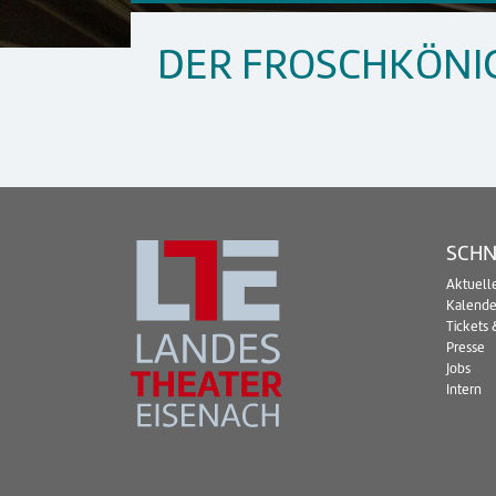
DER FROSCHKÖNI
SCHN
Aktuell
Kalende
Tickets 
Presse
Jobs
Intern