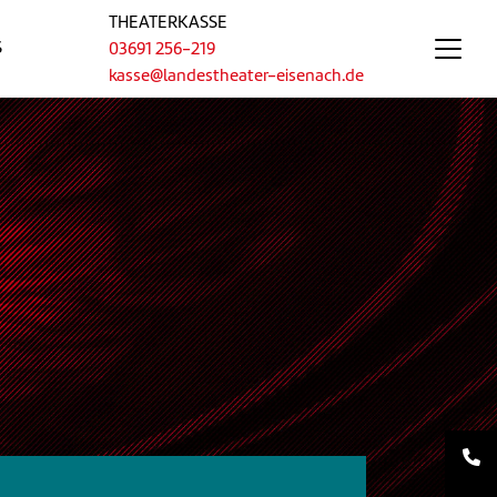
THEATERKASSE
S
03691 256-219
kasse@landestheater-eisenach.de