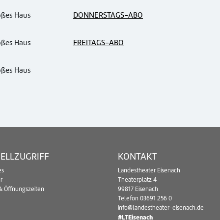
oßes Haus
DONNERSTAGS-ABO
oßes Haus
FREITAGS-ABO
oßes Haus
ELLZUGRIFF
KONTAKT
es
Landestheater Eisenach
r
Theaterplatz 4
& Öffnungszeiten
99817 Eisenach
Telefon
03691 256 0
info@landestheater-eisenach.de
#LTEisenach