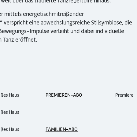
it über das tradierte Tanzrepertoire hinaus.
er mittels energetischmitreißender
 verspricht eine abwechslungsreiche Stilsymbiose, die
Bewegungs-Impulse verleiht und dabei individuelle
 Tanz eröffnet.
oßes Haus
PREMIEREN-ABO
Premiere
oßes Haus
oßes Haus
FAMILIEN-ABO