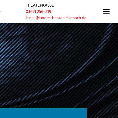
THEATERKASSE
S
03691 256-219
kasse@landestheater-eisenach.de