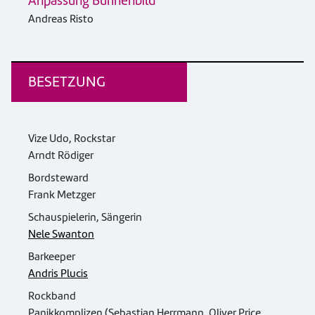
Anpassung Bühnenbild
Andreas Risto
BESETZUNG
Vize Udo, Rockstar
Arndt Rödiger
Bordsteward
Frank Metzger
Schauspielerin, Sängerin
Nele Swanton
Barkeeper
Andris Plucis
Rockband
Panikkomplizen (Sebastian Herrmann, Oliver Price,