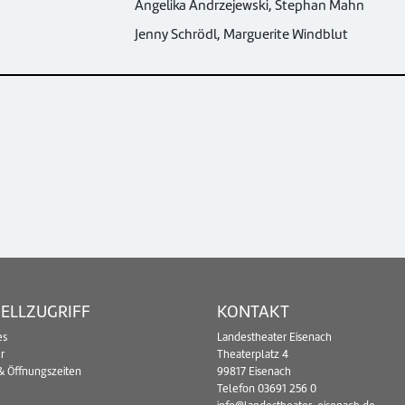
Angelika Andrzejewski, Stephan Mahn
Jenny Schrödl, Marguerite Windblut
ELLZUGRIFF
KONTAKT
es
Landestheater Eisenach
r
Theaterplatz 4
& Öffnungszeiten
99817 Eisenach
Telefon
03691 256 0