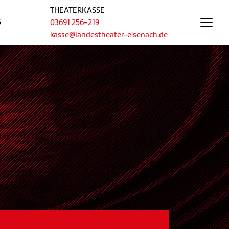
THEATERKASSE
S
03691 256-219
kasse@landestheater-eisenach.de