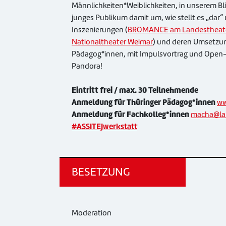
Männlichkeiten*Weiblichkeiten, in unserem Bli
junges Publikum damit um, wie stellt es „dar“
Inszenierungen (
BROMANCE am Landestheate
Nationaltheater Weimar
) und deren Umsetzu
Pädagog*innen, mit Impulsvortrag und Open-T
Pandora!
Eintritt frei / max. 30 Teilnehmende
Anmeldung für Thüringer Pädagog*innen
ww
Anmeldung für Fachkolleg*innen
macha@lan
#ASSITEJwerkstatt
BESETZUNG
Moderation