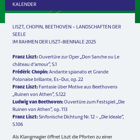
KALENDER
LISZT, CHOPIN, BEETHOVEN – LANDSCHAFTEN DER
SEELE
IM RAHMEN DER LISZT-BIENNALE 2025
Franz Liszt:
Ouvertüre zur Oper „Don Sanche ou Le
château d’amour“, S.1
Frédéric Chopin:
Andante spianato et Grande
Polonaise brillante, Es-Dur, op. 22
Franz Liszt:
Fantasie über Motive aus Beethovens
„Ruinen von Athen“, S.122
Ludwig van Beethoven:
Ouvertüre zum Festspiel „Die
Ruinen von Athen“, op. 113
Franz Liszt:
Sinfonische Dichtung Nr. 12 – „Die Ideale“,
S.106
Als Klangmagier öffnet Liszt die Pforten zu einer