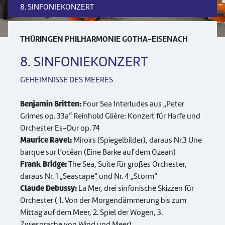
8. SINFONIEKONZERT
THÜRINGEN PHILHARMONIE GOTHA-EISENACH
8. SINFONIEKONZERT
GEHEIMNISSE DES MEERES
Benjamin Britten:
Four Sea Interludes aus „Peter
Grimes op. 33a“ Reinhold Glière: Konzert für Harfe und
Orchester Es-Dur op. 74
Maurice Ravel:
Miroirs (Spiegelbilder), daraus Nr.3 Une
barque sur l’océan (Eine Barke auf dem Ozean)
Frank Bridge:
The Sea, Suite für großes Orchester,
daraus Nr. 1 „Seascape“ und Nr. 4 „Storm“
Claude Debussy:
La Mer, drei sinfonische Skizzen für
Orchester ( 1. Von der Morgendämmerung bis zum
Mittag auf dem Meer, 2. Spiel der Wogen, 3.
Zwiesprache von Wind und Meer)