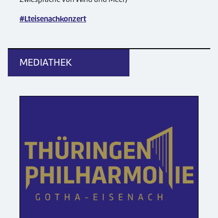
#Lteisenachkonzert
MEDIATHEK