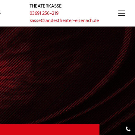
THEATERKASSE
S
03691 256-219
kasse@landestheater-eisenach.de