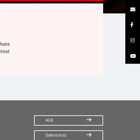
rbara
chtet
AGB
Datenschutz