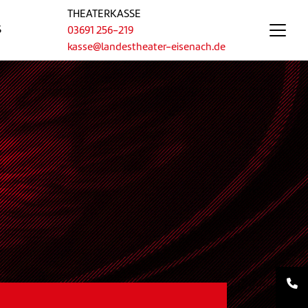
THEATERKASSE
S
03691 256-219
kasse@landestheater-eisenach.de