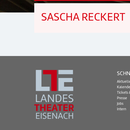
SASCHA RECKERT
SCHN
Aktuell
Kalende
Tickets 
Presse
Jobs
Intern