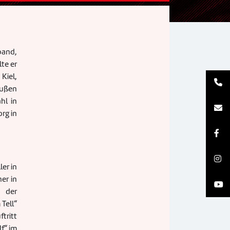
band,
te er
Kiel,
außen
hl in
rg in
er in
ner in
n der
Tell“
tritt
lf
“
im