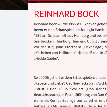
REINHARD BOCK
Reinhard Bock wurde 1955 in Cuxhaven gebore
bevor er eine Schauspielausbildung in Hambur
1980 am Schauspielhaus Hamburg und beim N
Saarbrücken, Hamburg, Trier und Ulm. Zu sei
vor der Tür", John Proctor in „Hexenjagd", 
„Käthchen von Heilbronn“, Hjalmar Ekdal in „
„Hedda Gabler“.
Seit 2006 gehört er dem Schauspielensemble de
„Kabale und Liebe", Geoffrey Jackson in Ayckbo
„Faust I und II“. In Schillers „Don Karl
deutschsprachigen Erstaufführung von Dan Cla
war er als Konrad Baumgarten zu sehen und in
hatte er als Mr. Lyons in „Blutsbrüder – Das Mu