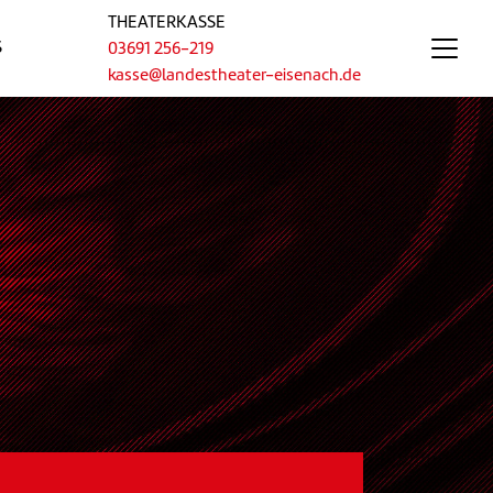
THEATERKASSE
S
03691 256-219
kasse@landestheater-eisenach.de