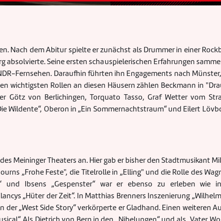
n. Nach dem Abitur spielte er zunächst als Drummer in einer Rock
g absolvierte. Seine ersten schauspielerischen Erfahrungen sammel
DR-Fernsehen. Daraufhin führten ihn Engagements nach Münster, 
nen wichtigsten Rollen an diesen Häusern zählen Beckmann in "Dr
der Götz von Berlichingen, Torquato Tasso, Graf Wetter vom Stra
Die Wildente“, Oberon in „Ein Sommernachtstraum“ und Eilert Lövbo
s Meininger Theaters an. Hier gab er bisher den Stadtmusikant Mill
urns „Frohe Feste", die Titelrolle in „Elling" und die Rolle des Wag
os“ und Ibsens „Gespenster“ war er ebenso zu erleben wie i
ncys „Hüter der Zeit“. In Matthias Brenners Inszenierung „Wilhelm 
 der „West Side Story“ verkörperte er Gladhand. Einen weiteren Auf
sical“. Als Dietrich von Bern in den
„
Nibelungen
“
und als
„
Vater Wo