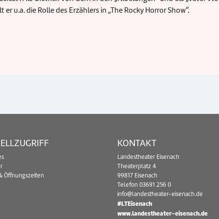
 er u.a. die Rolle des Erzählers in „The Rocky Horror Show“.
ELLZUGRIFF
KONTAKT
es
Landestheater Eisenach
r
Theaterplatz 4
& Öffnungszeiten
99817 Eisenach
Telefon
03691 256 0
info@landestheater-eisenach.de
#LTEisenach
www.landestheater-eisenach.de