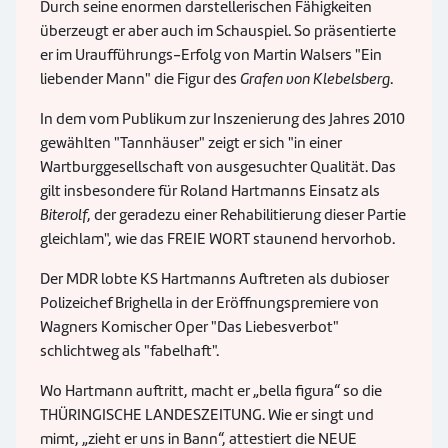
Durch seine enormen darstellerischen Fähigkeiten
überzeugt er aber auch im Schauspiel. So präsentierte
er im Uraufführungs-Erfolg von Martin Walsers "Ein
liebender Mann" die Figur des
Grafen von Klebelsberg
.
In dem vom Publikum zur Inszenierung des Jahres 2010
gewählten "Tannhäuser" zeigt er sich "in einer
Wartburggesellschaft von ausgesuchter Qualität. Das
gilt insbesondere für Roland Hartmanns Einsatz als
Biterolf
, der geradezu einer Rehabilitierung dieser Partie
gleichlam", wie das FREIE WORT staunend hervorhob.
Der MDR lobte KS Hartmanns Auftreten als dubioser
Polizeichef Brighella in der Eröffnungspremiere von
Wagners Komischer Oper "Das Liebesverbot"
schlichtweg als "fabelhaft".
Wo Hartmann auftritt, macht er „bella figura“ so die
THÜRINGISCHE LANDESZEITUNG. Wie er singt und
mimt, „zieht er uns in Bann“, attestiert die NEUE