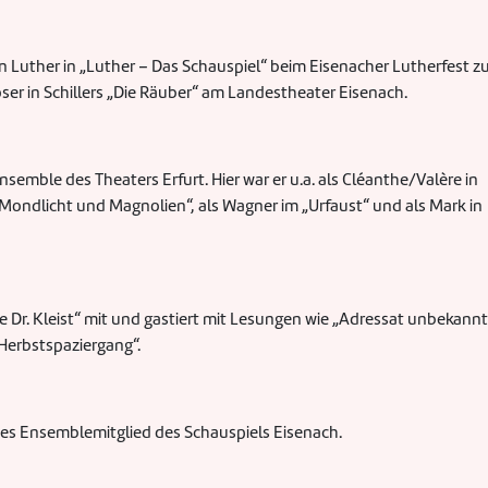
n Luther in „Luther – Das Schauspiel“ beim Eisenacher Lutherfest z
oser in Schillers „Die Räuber“ am Landestheater Eisenach.
emble des Theaters Erfurt. Hier war er u.a. als Cléanthe/Valère in
 „Mondlicht und Magnolien“, als Wagner im „Urfaust“ und als Mark in
ie Dr. Kleist“ mit und gastiert mit Lesungen wie „Adressat unbekannt
Herbstspaziergang“.
estes Ensemblemitglied des Schauspiels Eisenach.