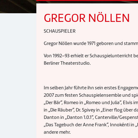
GREGOR NÖLLEN
SCHAUSPIELER
Gregor Nöllen wurde 1971 geboren und stammt
Von 1992–93 erhielt er Schauspielunterricht b
Berliner Theaterstudio.
Im selben Jahr führte ihn sein erstes Engage
2007 zum festen Schauspielensemble und spielt
„Der Bär“, Romeo in „Romeo und Julia“, Elvis
in „Die Räuber“, Dr. Spivey in „Einer flog über
Danton in „Danton 1.0.1“, Canterville/Gespenst
„Das Tagebuch der Anne Frank“, Innokénti in „Di
andere mehr.