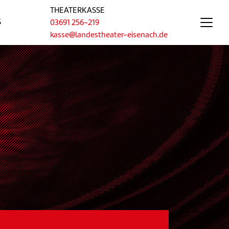
THEATERKASSE
S
03691 256-219
kasse@landestheater-eisenach.de