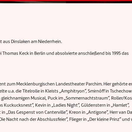
 aus Dinslaken am Niederrhein.
ei Thomas Keck in Berlin und absolvierte anschließend bis 1995 das
ment zum Mecklenburgischen Landestheater Parchim. Hier gehörte er
e u.a. die Titelrolle in Kleists „Amphitryon“, Smirnóff in Tschechow
 im gleichnamigen Musical, Puck im „Sommernachtstraum“, Roller/Kos
 das Kuckucksnest“, Kevin in „Ladies Night“, Güldenstern in „Hamlet“,
 in „Das Gespenst von Canterville“, Kreon in „Antigone“, Herr van Da
e Nacht nach der Abschlussfeier“, Flieger in „Der kleine Prinz“ und 