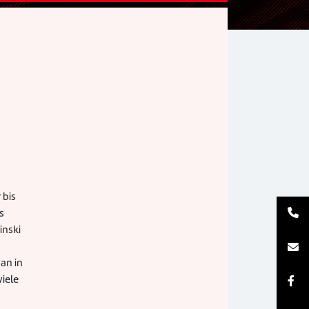
 bis
s
inski
an in
viele