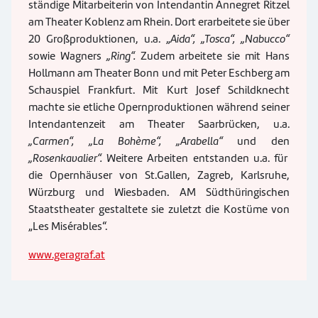
ständige Mitarbeiterin von Intendantin Annegret Ritzel
am Theater Koblenz am Rhein. Dort erarbeitete sie über
20 Großproduktionen, u.a. „
Aida“, „Tosca“, „Nabucco“
sowie Wagners
„Ring“
.
Zudem arbeitete sie mit Hans
Hollmann am Theater Bonn und mit Peter Eschberg am
Schauspiel Frankfurt. Mit Kurt Josef Schildknecht
machte sie etliche Opernproduktionen während seiner
Intendantenzeit am Theater Saarbrücken, u.a.
„
Carmen“, „La Bohème“, „Arabella“
und den
„
Rosenkavalier“
.
Weitere Arbeiten entstanden u.a. für
die Opernhäuser von St.Gallen, Zagreb, Karlsruhe,
Würzburg und Wiesbaden. AM Südthüringischen
Staatstheater gestaltete sie zuletzt die Kostüme von
„Les Misérables“.
www.geragraf.at