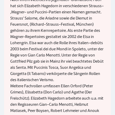
hat sich Elizabeth Hagedorn in verschiedenen Strauss-
,Wagner- und Puccini-Partien einen Namen gemacht.
Strauss' Salome, die Ariadne sowie die Diemut in
Feuersnot, (Richard-Strauss-Festival, München)
gehören zu ihrem Kernrepertoire. Als erste Partie des
Wagner-Repertoires gestaltet sie 2002 die Elsa in
Lohengrin. Elsa war auch die Rolle ihres Italien-debüts
2003 beim Festival dei due Mondi in Spoleto, unter der
Regie von Gian Carlo Menotti. Unter der Regie von
Gottfried Pilz gab sie in Mainz ihr viel beachtetes Debüt
als Senta. Mit Puccinis Tosca, Suor Angelica und
Giorgetta (Il Tabarro) verkörperte die Sängerin Rollen
des italienischen Verismo.
Weitere Fachrollen umfassen Ellen Orford (Peter
Grimes), Elisabetta (Don Carlo) und Agathe (Der
Freischütz). Elizabeth Hagedorn arbeitete auch u.a. mit
den Regisseuren Gian-Carlo Menotti, Hellmut
Matiasek, Peer Boysen, Robert Lehmeier und Anouk