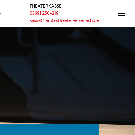
THEATERKASSE
S
03691 256-219
kasse@landestheater-eisenach.de