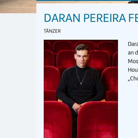
DARAN PEREIRA F
TÄNZER
Dara
an d
Mos
Hous
„Ch