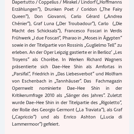
Dapertutto / Coppelius / Mirakel / Lindorf („Hoffmanns
Erzählungen“), Drunken Poet / Coridon („The Fairy
Queen“), Don Giovanni, Carlo Gérard („Andrea
Chénier“), Graf Luna („Der Troubadour“), Carlo („Die
Macht des Schicksals“), Francesco Foscari in Verdis
Frühwerk „I due Foscari“, Pharao in „Moses in Ägypten“
sowie in der Titelpartie von Rossinis „Guglielmo Tell“ zu
erleben. An der Oper Leipzig gastierte er in Berlioz‘ „Les
Troyens“ als Chorèbe. In Werken Richard Wagners
präsentierte sich Dae-Hee Shin als Amfortas in
„Parsifal“, Friedrich in „Das Liebesverbot“ und Wolfram
von Eschenbach in „Tannhäuser“. Das Fachmagazin
Opernwelt nominierte Dae-Hee Shin in der
Kritikerumfrage 2010 als „Sänger des Jahres“. Zuletzt
wurde Dae-Hee Shin in der Titelpartie des „Rigoletto“,
der Rolle des Georgio Germont („La Traviata“), als Graf
(„Capriccio“) und als Enrico Ashton („Lucia di
Lammermoor“) gefeiert.