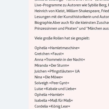
Live-Programme zu Autoren wie Sybille Berg, R
Heinrich von Kleist, William Shakespeare, Frie
Lesungen mit der Kunsthistorikerin und Autori
Biographie.Aber auch für die kleinsten Zuscha
Prinzessinnen und Piraten" und "Märchen aus a
Viele große Rollen hat sie gespielt:
Ophelia »Hamletmaschine«
Gretchen »Faust«
Anna »Trommeln in der Nacht«
Miranda »Der Sturm«
Julchen »Pfingstläuten« UA
Nina »Die Möwe«
Solveigh »Peer Gynt«
Luise »Kabale und Liebe«
Ophelia »Hamlet«
Isabella »Maß für Maß«
Cordelia »König Lear«