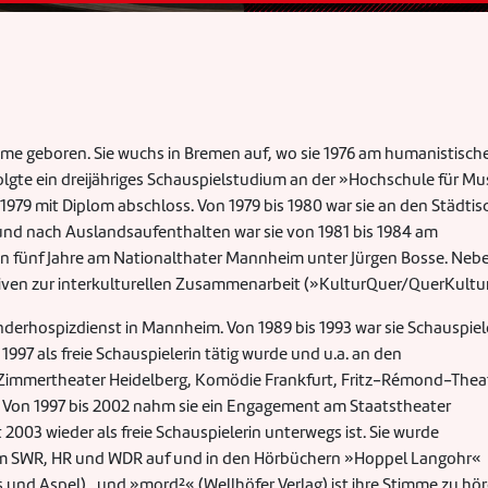
e geboren. Sie wuchs in Bremen auf, wo sie 1976 am humanistisch
lgte ein dreijähriges Schauspielstudium an der »Hochschule für Mu
979 mit Diplom abschloss. Von 1979 bis 1980 war sie an den Städti
 und nach Auslandsaufenthalten war sie von 1981 bis 1984 am
en fünf Jahre am Nationalthater Mannheim unter Jürgen Bosse. Neb
tiativen zur interkulturellen Zusammenarbeit (»KulturQuer/QuerKultu
derhospizdienst in Mannheim. Von 1989 bis 1993 war sie Schauspiel
1997 als freie Schauspielerin tätig wurde und u.a. an den
immertheater Heidelberg, Komödie Frankfurt, Fritz-Rémond-Thea
. Von 1997 bis 2002 nahm sie ein Engagement am Staatstheater
t 2003 wieder als freie Schauspielerin unterwegs ist. Sie wurde
beim SWR, HR und WDR auf und in den Hörbüchern »Hoppel Langohr«
 und Aspel), und »mord²« (Wellhöfer Verlag) ist ihre Stimme zu hör