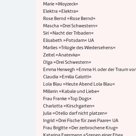
Marie »Woyzeck«
Elektra »Elektra«
Rose Bernd »Rose Bernd«
Mascha »Drei Schwestern«
Siri »Nacht der Tribaden«
Elisabeth »Potsdam« UA
Marlies »Trilogie des Wiedersehens«
Zeitel »Anatevka«
Olga »Drei Schwestern«
Emma Herwegh »Emma H. oder der Traum von
Claudia »Emilia Galotti«
Lola Blau »Heute Abend Lola Blau«
Millerin »Kabale und Liebe«
Frau Franke »Top Dogs«
Charlotta »Kirschgarten«
Julia »Otello darf nicht platzen«
Ingrid »Drei Fische für zwei Paare« UA
Frau Brigitte »Der zerbrochene Krug«
Katarina Egermann »Szenen einer Ehe«