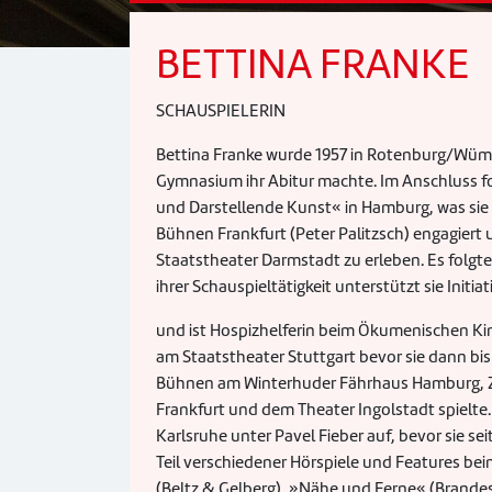
BETTINA FRANKE
SCHAUSPIELERIN
Bettina Franke wurde 1957 in Rotenburg/Wümm
Gymnasium ihr Abitur machte. Im Anschluss fo
und Darstellende Kunst« in Hamburg, was sie 1
Bühnen Frankfurt (Peter Palitzsch) engagiert
Staatstheater Darmstadt zu erleben. Es folgt
ihrer Schauspieltätigkeit unterstützt sie Ini
und ist Hospizhelferin beim Ökumenischen Kin
am Staatstheater Stuttgart bevor sie dann bis 
Bühnen am Winterhuder Fährhaus Hamburg, Z
Frankfurt und dem Theater Ingolstadt spielte
Karlsruhe unter Pavel Fieber auf, bevor sie sei
Teil verschiedener Hörspiele und Features 
(Beltz & Gelberg), »Nähe und Ferne« (Brandes