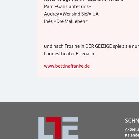
Pam »Ganz unter uns«
Audrey »Wer sind Sie?« UA
Inès »DreiMalLeben«
und nach Frosine in DER GEIZIGE spielt si
Landestheater Eisenach.
www.bettinafranke.de
SCHN
Aktuell
Kalende