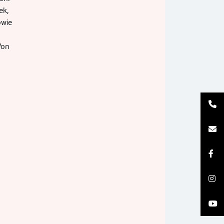
ek,
owie
Von