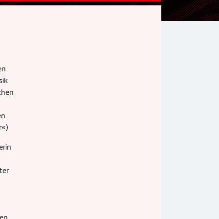
en
sik
schen
en
r«)
erin
ter
en.