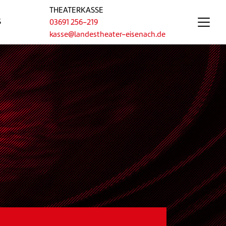
THEATERKASSE
S
03691 256-219
kasse@landestheater-eisenach.de